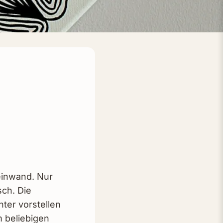
einwand. Nur
sch. Die
nter vorstellen
m beliebigen