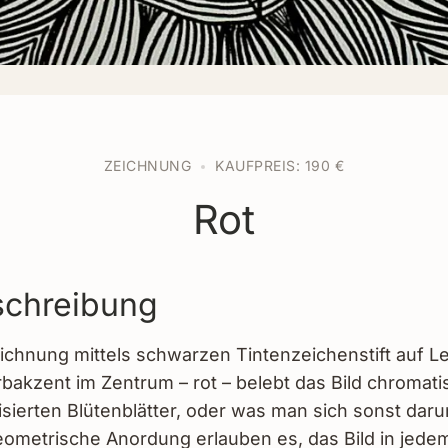
ZEICHNUNG
KAUFPREIS: 190 €
Rot
chreibung
eichnung mittels schwarzen Tintenzeichenstift auf L
rbakzent im Zentrum – rot – belebt das Bild chromati
isierten Blütenblätter, oder was man sich sonst daru
geometrische Anordung erlauben es, das Bild in jede